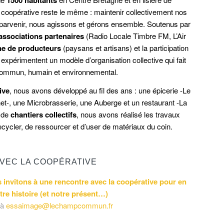
re coopérative reste le même : maintenir collectivement nos
 parvenir, nous agissons et gérons ensemble. Soutenus par
associations partenaires
(Radio Locale Timbre FM, L’Air
ne de producteurs
(paysans et artisans) et la participation
périmentent un modèle d’organisation collective qui fait
u commun, humain et environnemental.
ive
, nous avons développé au fil des ans : une épicerie -Le
t-, une Microbrasserie, une Auberge et un restaurant -La
t de
chantiers collectifs
, nous avons réalisé les travaux
cycler, de ressourcer et d’user de matériaux du coin.
VEC LA COOPÉRATIVE
invitons à une rencontre avec la coopérative pour en
tre histoire (et notre présent…)
 à
essaimage@lechampcommun.fr