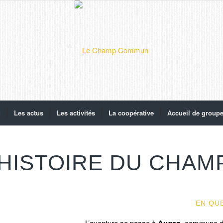
g
Les actus
Les activités
La coopérative
Accueil de group
’HISTOIRE DU CHA
EN QU
L’aventure se passe à
Augan
, commune 