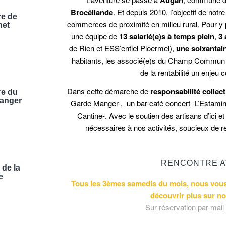
Brocéliande
. Et depuis 2010, l’objectif de not
re de
commerces de proximité en milieu rural. Pour y
net
une équipe de
13 salarié(e)s à temps plein
,
3 
de Rien et ESS’entiel Ploermel),
une soixantai
habitants, les associé(e)s du Champ Commun ex
de la rentabilité un enje
Dans cette démarche de
responsabilité collect
re du
anger
Garde Manger-, un bar-café concert -L’Estamine
Cantine-. Avec le soutien des artisans d’ici e
nécessaires à nos activités, soucieux de re
RENCONTRE A
 de la
e
Tous les 3èmes samedis du mois, nous vous 
découvrir plus sur no
Sur réservation par mail