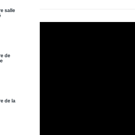
e salle
é
re de
ge
e de la