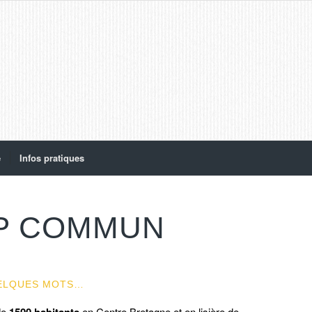
e
Infos pratiques
MP COMMUN
ELQUES MOTS…
de
1500 habitants
en Centre Bretagne et en lisière de