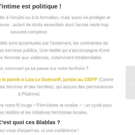
’intime est politique !
er à l’emploi ou à la formation, mais aussi se protéger et
lence : autant de droits essentiels dont l’accès reste trop
souvent complexe.
cultés sont accentuées par l’isolement, les contraintes de
des services publics. Une réalité qui s’accompagne d’une
des femmes aux violences, notamment intrafamiliales.
t, comment ça se passe sur notre territoire ?
la parole à Liza Le Guénanff, juriste au CIDFF
(Centre
s des femmes et des familles), qui assure des permanences
à Ploërmel.
ns notre fil rouge « Féministes et rurales » : un cycle pour
es réalités et les initiatives féministes locales.
C’est quoi ces Blablas ?
ez-vous d’expert·es, ni une conférence !