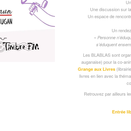
Un
Une discussion sur la
Un espace de rencontre
Un rendez
«
Personne n’éduqu
s’éduquent ensemb
Les BLABLAS sont organi
auganaise) pour la co-anim
Grange aux Livres
(librair
livres en lien avec la thémat
co
Retrouvez par ailleurs l
Entrée l