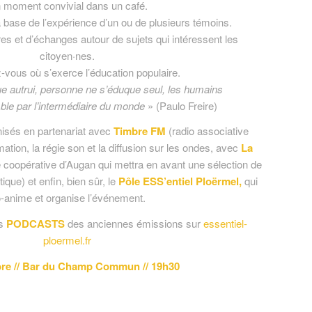
 moment convivial dans un café.
 base de l’expérience d’un ou de plusieurs témoins.
s et d’échanges autour de sujets qui intéressent les
citoyen·nes.
-vous où s’exerce l’éducation populaire.
e autrui, personne ne s’éduque seul, les humains
le par l’intermédiaire du monde
» (Paulo Freire)
sés en partenariat avec
Timbre FM
(radio associative
ation, la régie son et la diffusion sur les ondes, avec
La
ie coopérative d’Augan qui mettra en avant une sélection de
ique) et enfin, bien sûr, le
Pôle ESS’entiel Ploërmel,
qui
-anime et organise l’événement.
es
PODCASTS
des anciennes émissions sur
essentiel-
ploermel.fr
ibre // Bar du Champ Commun // 19h30