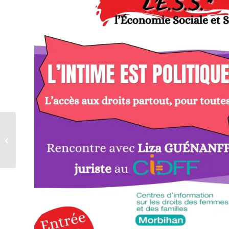
[Samedi 23 mai] « Du
coup » – Cailloux,
guitariste itinérant