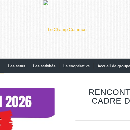
g
Les actus
Les activités
La coopérative
Accueil de group
RENCONT
CADRE D